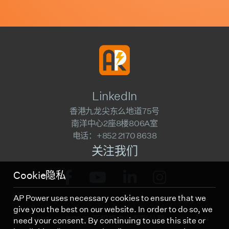
LinkedIn
香港九龙尖东么地道75号
南洋中心2座8楼806A室
电话：+852 2170 8638
关注我们
Cookie隐私
AP Power uses necessary cookies to ensure that we
give you the best on our website. In order to do so, we
©2022 亚积邦电力有限公司
need your consent. By continuing to use this site or