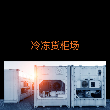
冷冻货柜场